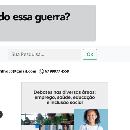
Ok
filho50@gmail.com
67 99977 4559
o