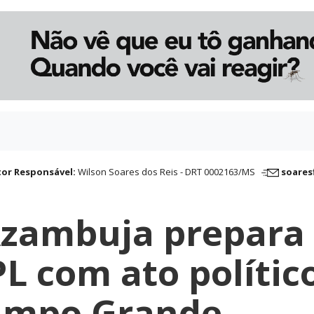
tor Responsável:
Wilson Soares dos Reis - DRT 0002163/MS
soares
Azambuja prepara
PL com ato polític
ampo Grande