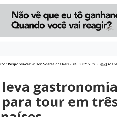
itor Responsável:
Wilson Soares dos Reis - DRT 0002163/MS
soar
 leva gastronomi
 para tour em trê
países