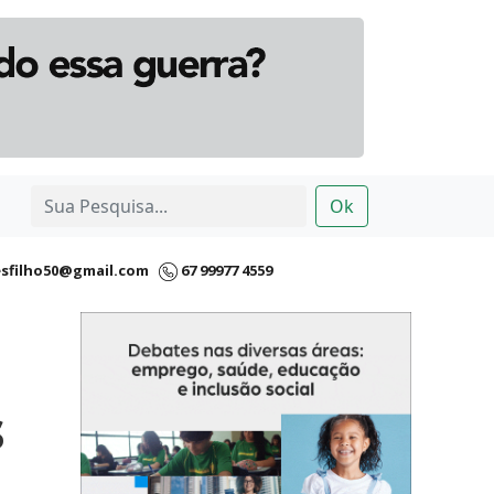
Ok
esfilho50@gmail.com
67 99977 4559
a
s