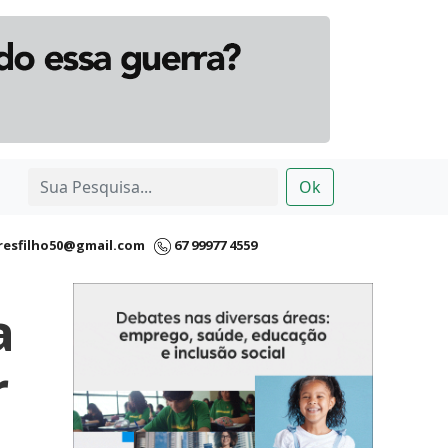
Ok
resfilho50@gmail.com
67 99977 4559
a
r