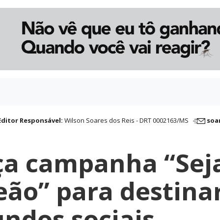
Editor Responsável:
Wilson Soares dos Reis - DRT 0002163/MS
soa
ça campanha “Sej
eão” para destina
undos sociais