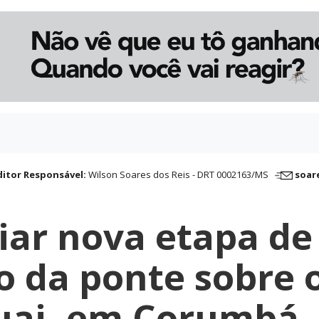
ditor Responsável:
Wilson Soares dos Reis - DRT 0002163/MS
soar
ciar nova etapa de
o da ponte sobre 
uai, em Corumbá