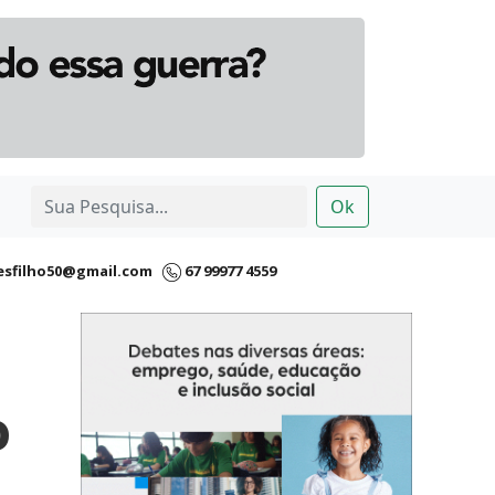
Ok
esfilho50@gmail.com
67 99977 4559
o