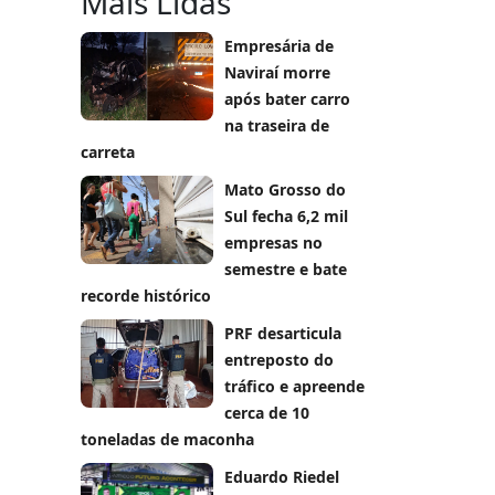
Mais Lidas
Empresária de
Naviraí morre
após bater carro
na traseira de
carreta
Mato Grosso do
Sul fecha 6,2 mil
empresas no
semestre e bate
recorde histórico
PRF desarticula
entreposto do
tráfico e apreende
cerca de 10
toneladas de maconha
Eduardo Riedel