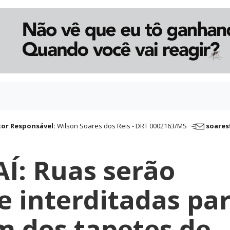
tor Responsável:
Wilson Soares dos Reis - DRT 0002163/MS
soares
Í: Ruas serão
e interditadas pa
 dos tapetes de