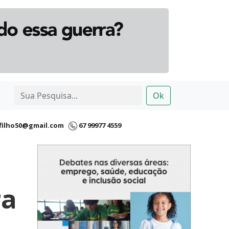
Ok
filho50@gmail.com
67 99977 4559
ra