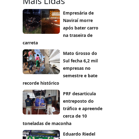
Mais Lidas
Empresária de
Naviraí morre
após bater carro
na traseira de
carreta
Mato Grosso do
Sul fecha 6,2 mil
empresas no
semestre e bate
recorde histórico
PRF desarticula
entreposto do
tráfico e apreende
cerca de 10
toneladas de maconha
Eduardo Riedel