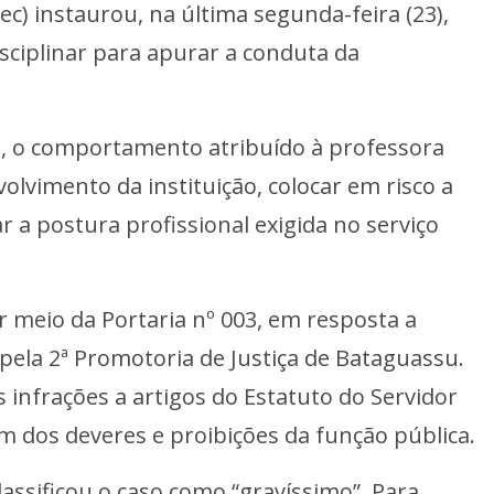
c) instaurou, na última segunda-feira (23),
isciplinar para apurar a conduta da
, o comportamento atribuído à professora
vimento da instituição, colocar em risco a
r a postura profissional exigida no serviço
r meio da Portaria nº 003, em resposta a
ela 2ª Promotoria de Justiça de Bataguassu.
s infrações a artigos do Estatuto do Servidor
m dos deveres e proibições da função pública.
assificou o caso como “gravíssimo”. Para